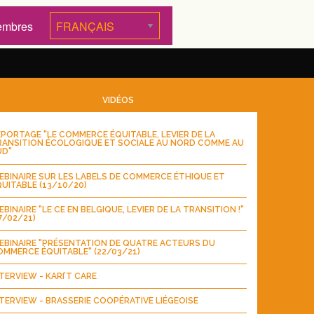
embres
VIDÉOS
PORTAGE "LE COMMERCE ÉQUITABLE, LEVIER DE LA
RANSITION ÉCOLOGIQUE ET SOCIALE AU NORD COMME AU
UD"
BINAIRE SUR LES LABELS DE COMMERCE ÉTHIQUE ET
UITABLE (13/10/20)
BINAIRE "LE CE EN BELGIQUE, LEVIER DE LA TRANSITION !"
7/02/21)
EBINAIRE "PRÉSENTATION DE QUATRE ACTEURS DU
MMERCE ÉQUITABLE" (22/03/21)
TERVIEW - KARI’T CARE
TERVIEW - BRASSERIE COOPÉRATIVE LIÉGEOISE