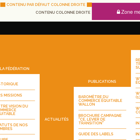
CONTENU PAR DÉFAUT COLONNE DROITE
Zone m
CONTENU COLONNE DROITE
RE
T
S
LA FÉDÉRATION
WE
PUBLICATIONS
ÉQ
STORIQUE
WE
S MISSIONS
BAROMÈTRE DU
(1
COMMERCE ÉQUITABLE
WALLON
TRE VISION DU
W
MMERCE
CO
UITABLE
BROCHURE CAMPAGNE
"CE, LEVIER DE
ACTUALITÉS
TRANSITION"
IN
ATUTS DE NOS
MBRES
GUIDE DES LABELS
IN
UIPE