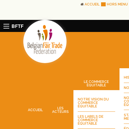
ACCUEIL
HORS MENU
BFTF
HI
LE COMMERCE
ÉQUITABLE
NO
NO
NOTRE VISION DU
CO
COMMERCE
ÉQ
ÉQUITABLE
LES
ACCUEIL
ACTEURS
ST
LES LABELS DE
ME
COMMERCE
ÉQUITABLE
ÉQ