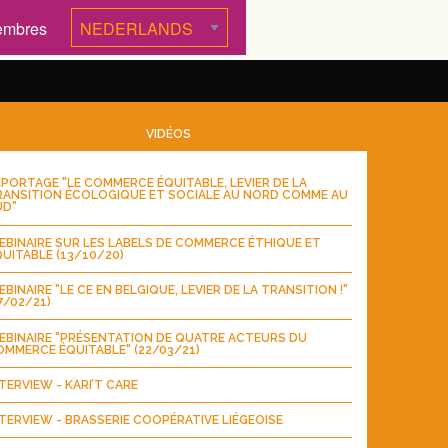
embres
VIDÉOS
PORTAGE "LE COMMERCE ÉQUITABLE, LEVIER DE LA
RANSITION ÉCOLOGIQUE ET SOCIALE AU NORD COMME AU
UD"
BINAIRE SUR LES LABELS DE COMMERCE ÉTHIQUE ET
UITABLE (13/10/20)
BINAIRE "LE CE EN BELGIQUE, LEVIER DE LA TRANSITION !"
7/02/21)
EBINAIRE "PRÉSENTATION DE QUATRE ACTEURS DU
MMERCE ÉQUITABLE" (22/03/21)
TERVIEW - KARI’T CARE
TERVIEW - BRASSERIE COOPÉRATIVE LIÉGEOISE