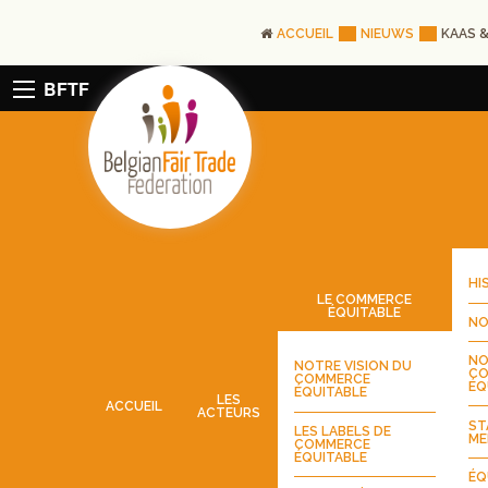
ACCUEIL
NIEUWS
KAAS &
BFTF
HI
LE COMMERCE
ÉQUITABLE
NO
NO
NOTRE VISION DU
CO
COMMERCE
ÉQ
ÉQUITABLE
LES
ACCUEIL
ACTEURS
ST
LES LABELS DE
ME
COMMERCE
ÉQUITABLE
ÉQ