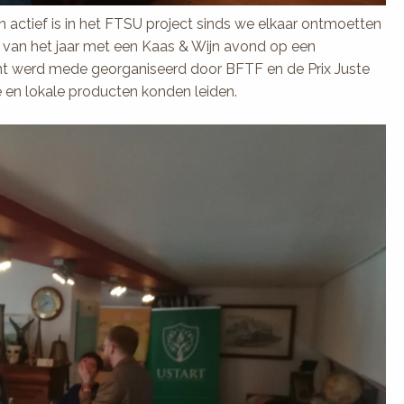
 actief is in het FTSU project sinds we elkaar ontmoetten
e van het jaar met een Kaas & Wijn avond op een
t werd mede georganiseerd door BFTF en de Prix Juste
 en lokale producten konden leiden.