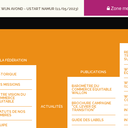
Zone m
 WIJN AVOND - USTART NAMUR (11/05/2023)
RE
T
S
LA FÉDÉRATION
WE
PUBLICATIONS
ÉQ
STORIQUE
WE
S MISSIONS
BAROMÈTRE DU
(1
COMMERCE ÉQUITABLE
WALLON
TRE VISION DU
W
MMERCE
CO
UITABLE
BROCHURE CAMPAGNE
"CE, LEVIER DE
ACTUALITÉS
TRANSITION"
IN
ATUTS DE NOS
MBRES
GUIDE DES LABELS
IN
UIPE