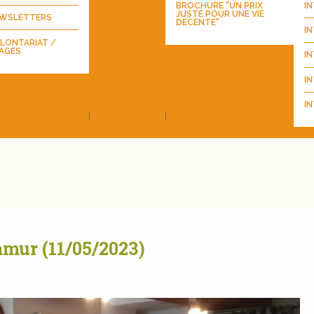
BROCHURE "UN PRIX
I
JUSTE POUR UNE VIE
WSLETTERS
DÉCENTE"
I
LONTARIAT /
AGES
I
IN
IN
amur (11/05/2023)